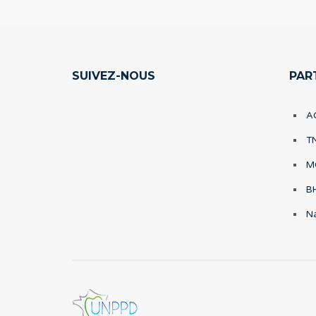
SUIVEZ-NOUS
PAR
A
T
M
B
Na